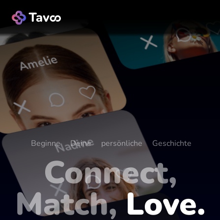
Amelie
Beginne Deine persönliche Geschichte
Nadine
Connect,
Match,
Love.